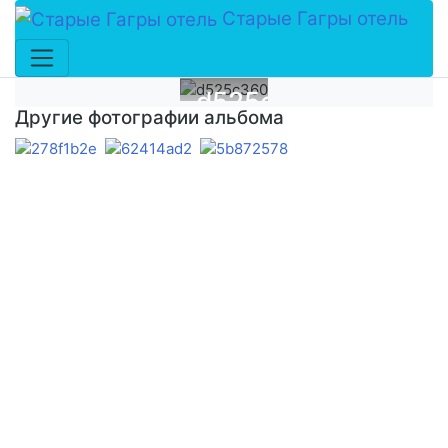
Старые Гагры отель
d525c360
Другие фотографии альбома