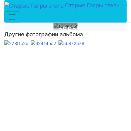
Старые Гагры отель
a55a805f
Другие фотографии альбома