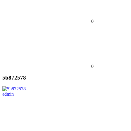
0
0
5b872578
admin