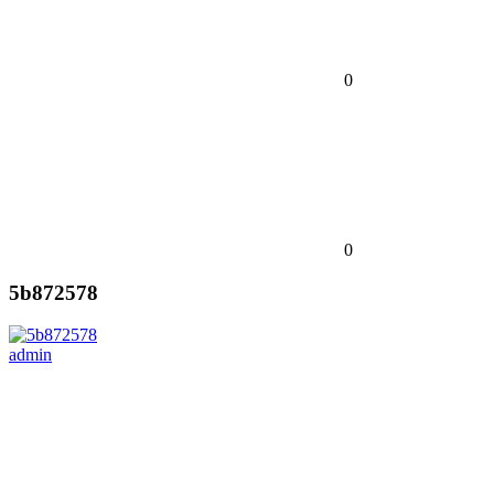
0
0
5b872578
admin